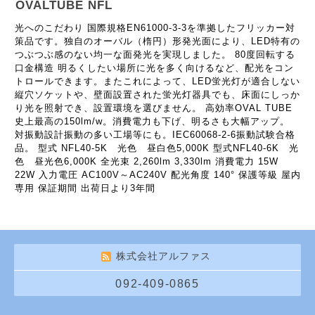
OVALTUBE NFL
光へのこだわり 国際規格EN61000-3-3を準拠したフリッカー対
策品です。独自のオーバル（楕円）形発光面により、LED特有の
つぶつぶ感のない均一な面発光を実現しました。 80度回転する
口金構造 明るくしたい場所に光を多く向けるなど、配光をコン
トロールできます。またこれによって、LED蛍光灯が適合しない
縦穴ソケットや、壁面設置された蛍光灯器具でも、床面にしっか
り光を照射でき、設置環境を選びません。 高効率OVAL TUBE
史上最高の150lm/w。消費電力も下げ、明るさも大幅アップ。
対振動設計振動の多い工場等にも。IEC60068-2-6振動試験合格
品。 型式 NFL40-5K 光色 昼白色5,000K 型式NFL40-6K 光
色 昼光色6,000K 全光束 2,260lm 3,330lm 消費電力 15W
22W 入力電圧 AC100V～AC240V 配光角度 140° 保護等級 屋内
専用 保証期間 出荷日より3年間
株式会社アルファス
092-409-0865