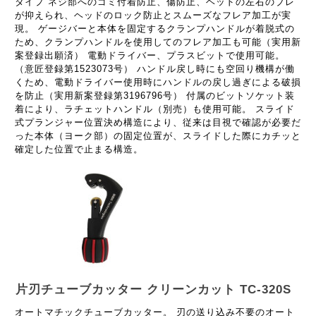
タイプ ネジ部へのゴミ付着防止、傷防止、ヘッドの左右のブレ
が抑えられ、ヘッドのロック防止とスムーズなフレア加工が実
現。 ゲージバーと本体を固定するクランプハンドルが着脱式の
ため、クランプハンドルを使用してのフレア加工も可能（実用新
案登録出願済） 電動ドライバー、プラスビットで使用可能。
（意匠登録第1523073号） ハンドル戻し時にも空回り機構が働
くため、電動ドライバー使用時にハンドルの戻し過ぎによる破損
を防止（実用新案登録第3196796号） 付属のビットソケット装
着により、ラチェットハンドル（別売）も使用可能。 スライド
式プランジャー位置決め構造により、従来は目視で確認が必要だ
った本体（ヨーク部）の固定位置が、スライドした際にカチッと
確定した位置で止まる構造。
片刃チューブカッター クリーンカット TC-320S
オートマチックチューブカッター。 刃の送り込み不要のオート