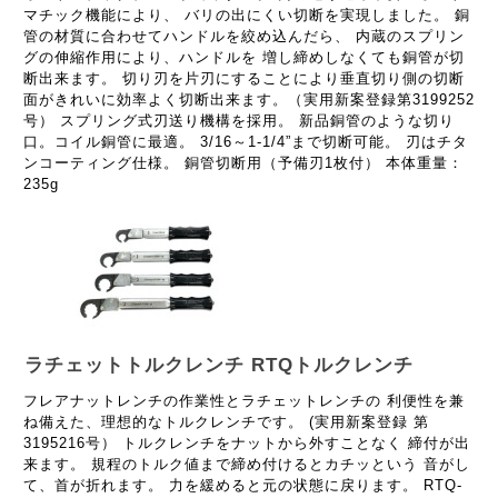
マチック機能により、 バリの出にくい切断を実現しました。 銅
管の材質に合わせてハンドルを絞め込んだら、 内蔵のスプリン
グの伸縮作用により、ハンドルを 増し締めしなくても銅管が切
断出来ます。 切り刃を片刃にすることにより垂直切り側の切断
面がきれいに効率よく切断出来ます。（実用新案登録第3199252
号） スプリング式刃送り機構を採用。 新品銅管のような切り
口。コイル銅管に最適。 3/16～1-1/4”まで切断可能。 刃はチタ
ンコーティング仕様。 銅管切断用（予備刃1枚付） 本体重量：
235g
ラチェットトルクレンチ RTQトルクレンチ
フレアナットレンチの作業性とラチェットレンチの 利便性を兼
ね備えた、理想的なトルクレンチです。 (実用新案登録 第
3195216号） トルクレンチをナットから外すことなく 締付が出
来ます。 規程のトルク値まで締め付けるとカチッという 音がし
て、首が折れます。 力を緩めると元の状態に戻ります。 RTQ-