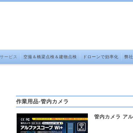
サービス
空撮＆橋梁点検＆建物点検
ドローンで効率化
弊
作業用品-管内カメラ
管内カメラ アル