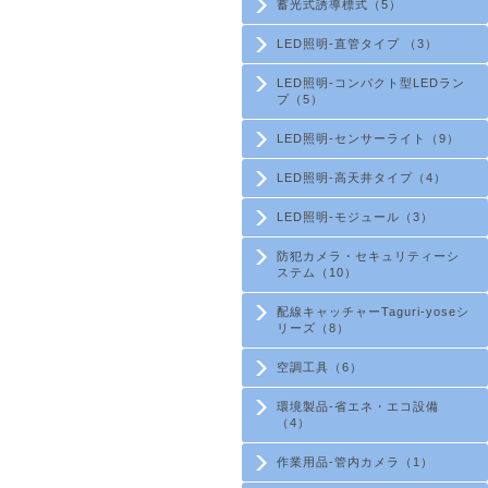
蓄光式誘導標式（5）
LED照明-直管タイプ （3）
LED照明-コンパクト型LEDラン
プ（5）
LED照明-センサーライト（9）
LED照明-高天井タイプ（4）
LED照明-モジュール（3）
防犯カメラ・セキュリティーシ
ステム（10）
配線キャッチャーTaguri-yoseシ
リーズ（8）
空調工具（6）
環境製品-省エネ・エコ設備
（4）
作業用品-管内カメラ（1）