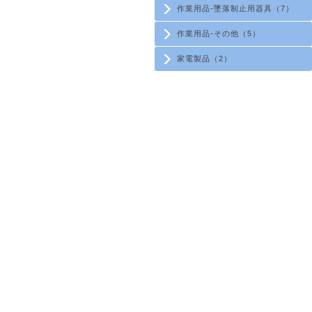
作業用品-墜落制止用器具（7）
作業用品-その他（5）
家電製品（2）