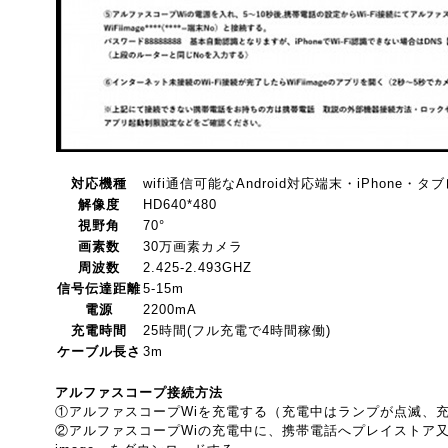
対応機種
wifi通信可能なAndroid対応端末・iPhone・
解像度
HD640*480
視野角
70°
画素数
30万画素カメラ
周波数
2.425-2.493GHZ
信号伝達距離
5-15m
電源
2200mA
充電時間
25時間(フル充電で4時間稼働)
ケーブル長さ
3m
アルファスコープ接続方法
①アルファスコープWiを充電する（充電中はランプが点滅、
②アルファスコープWiの充電中に、携帯電話へプレイストア又