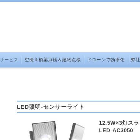
サービス
空撮＆橋梁点検＆建物点検
ドローンで効率化
弊
LED照明-センサーライト
12.5W×3灯
LED-AC3050