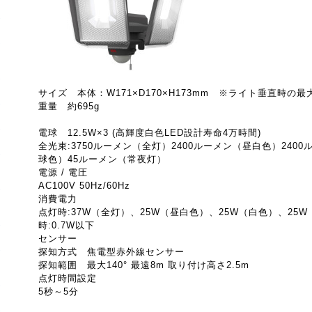
サイズ 本体：W171×D170×H173mm ※ライト垂直時の最
重量 約695g
電球 12.5W×3 (高輝度白色LED設計寿命4万時間)
全光束:3750ルーメン（全灯）2400ルーメン（昼白色）240
球色）45ルーメン（常夜灯）
電源 / 電圧
AC100V 50Hz/60Hz
消費電力
点灯時:37W（全灯）、25W（昼白色）、25W（白色）、25W
時:0.7W以下
センサー
探知方式 焦電型赤外線センサー
探知範囲 最大140° 最遠8m 取り付け高さ2.5m
点灯時間設定
5秒～5分