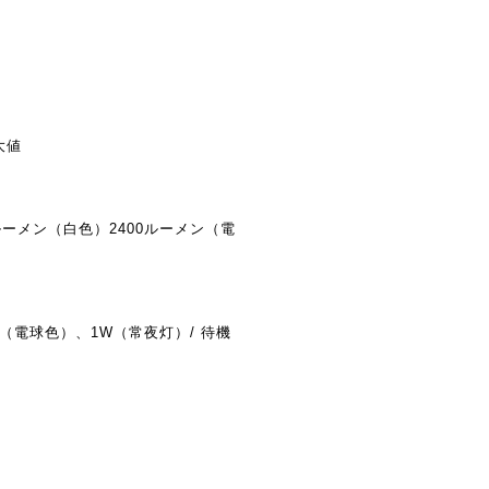
大値
0ルーメン（白色）2400ルーメン（電
 （電球色）、1W（常夜灯）/ 待機