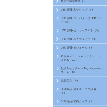
蓄光式誘導標式（5）
LED照明-直管タイプ （3）
LED照明-コンパクト型LEDラン
プ（5）
LED照明-センサーライト（9）
LED照明-高天井タイプ（4）
LED照明-モジュール（3）
防犯カメラ・セキュリティーシ
ステム（10）
配線キャッチャーTaguri-yoseシ
リーズ（8）
空調工具（6）
環境製品-省エネ・エコ設備
（4）
作業用品-管内カメラ（1）