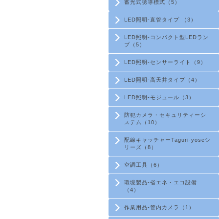
蓄光式誘導標式（5）
LED照明-直管タイプ （3）
LED照明-コンパクト型LEDラン
プ（5）
LED照明-センサーライト（9）
LED照明-高天井タイプ（4）
LED照明-モジュール（3）
防犯カメラ・セキュリティーシ
ステム（10）
配線キャッチャーTaguri-yoseシ
リーズ（8）
空調工具（6）
環境製品-省エネ・エコ設備
（4）
作業用品-管内カメラ（1）