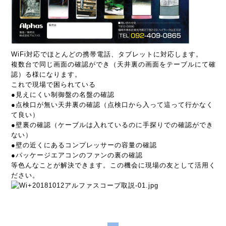
WiFi対応でほとんどの携帯電話、タブレットに対応します。
複数台で同じ画面の確認ができ（天井裏の画面をテーブルにて確
認）る様になります。
これで現場で困られている
●見えにくい制御盤の名盤の確認
●点検口が無い天井裏の確認（点検口から入って這って行かなく
て良い）
●壁裏の確認（ケーブルは入れているのに手探りでの確認ができ
ない）
●壁の近くにあるコンプレッサーの容量の確認
●パッケージエアコンのファンの裏の確認
等色んなことが解決できます。この機会に現場の友として活用く
ださい。